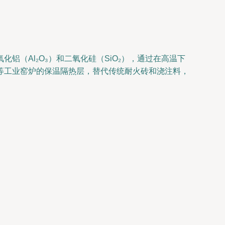
（Al₂O₃）和二氧化硅（SiO₂），通过在高温下
等工业窑炉的保温隔热层，替代传统耐火砖和浇注料，