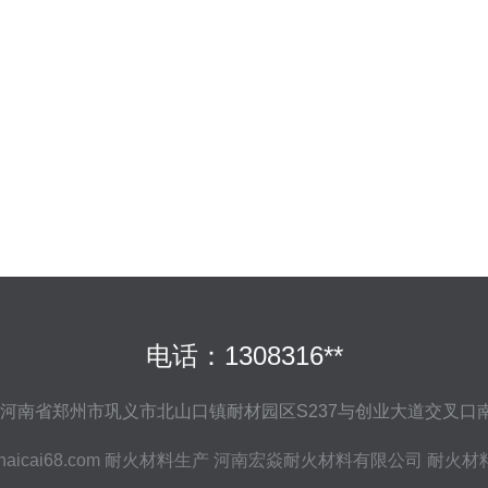
电话：1308316**
河南省郑州市巩义市北山口镇耐材园区S237与创业大道交叉口南
aicai68.com
耐火材料生产
河南宏焱耐火材料有限公司
耐火材