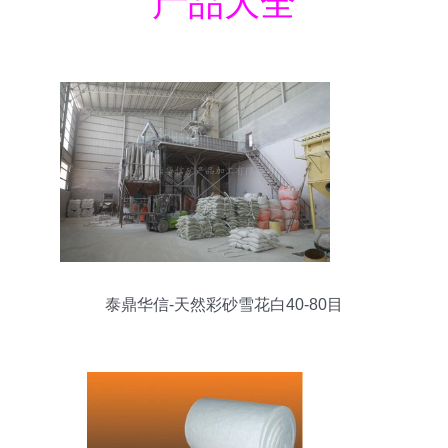
产品大全
泰鼎华信-天然彩砂雪花白40-80目