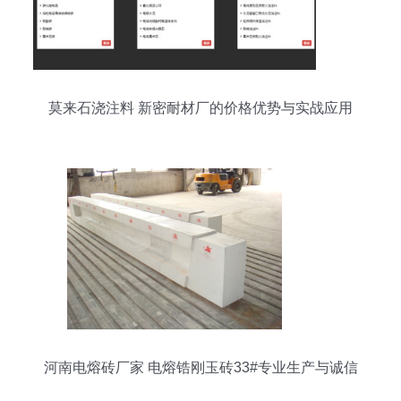
莫来石浇注料 新密耐材厂的价格优势与实战应用
河南电熔砖厂家 电熔锆刚玉砖33#专业生产与诚信
销售