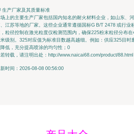
# 生产厂家及其质量标准
市场上的主要生产厂家包括国内知名的耐火材料企业，如山东、
、江苏等地的厂家。这些企业通常遵循国标G B/T 2478 或行业
，粒径控制在激光粒度仪检测范围内，确保225粉末粒径分布在4
米级别。325对应值为标准目数越高越细。例如：供应325目时
损降低，充分提高喷涂的均匀性；0
若转载，请注明出处：http://www.naicai68.com/product/88.html
新时间：2026-08-08 00:56:00