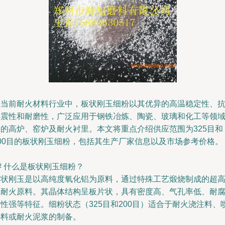
在当前耐火材料行业中，板状刚玉细粉以其优异的高温稳定性、
热震性和耐磨性，广泛应用于钢铁冶炼、陶瓷、玻璃和化工等领
中的高炉、窑炉及耐火衬里。本文将重点介绍供应范围为325目和
200目的板状刚玉细粉，包括其生产厂家信息以及市场参考价格。
# 什么是板状刚玉细粉？
板状刚玉是以高纯度氧化铝为原料，通过特殊工艺煅烧制成的超
温耐火原料。其晶体结构呈板片状，具有密度高、气孔率低、耐
性强等特征。细粉状态（325目和200目）适合于耐火浇注料、
补料或耐火泥浆的制备。